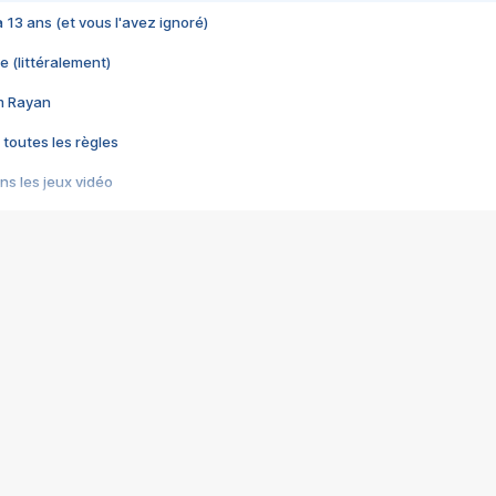
 a 13 ans (et vous l'avez ignoré)
e (littéralement)
im Rayan
 toutes les règles
s les jeux vidéo
us choquant de Rockstar ? - Le scandale BULLY
e plus moche de Steam
du RÊVE tourne au CAUCHEMAR
pendant 8 heures
it… à tort
umiliés par un jeu vidéo
ire - Final Fantasy 8