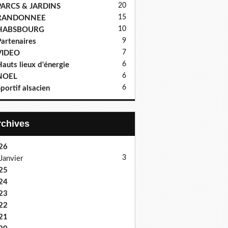
20
PARCS & JARDINS
15
RANDONNEE
10
HABSBOURG
9
artenaires
7
VIDEO
6
auts lieux d'énergie
6
NOEL
6
portif alsacien
Archives
26
3
Janvier
25
24
23
22
21