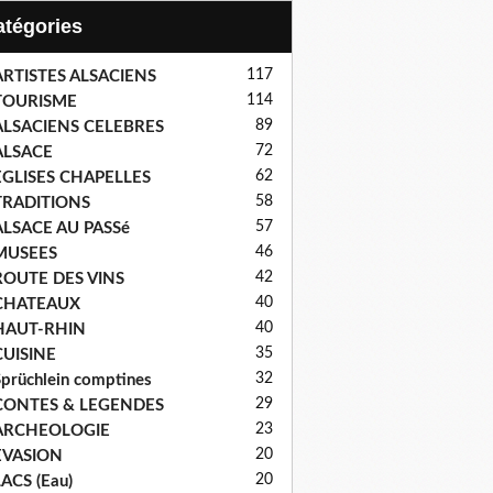
Catégories
117
ARTISTES ALSACIENS
114
TOURISME
89
ALSACIENS CELEBRES
72
ALSACE
62
EGLISES CHAPELLES
58
TRADITIONS
57
ALSACE AU PASSé
46
MUSEES
42
ROUTE DES VINS
40
CHATEAUX
40
HAUT-RHIN
35
CUISINE
32
prüchlein comptines
29
CONTES & LEGENDES
23
ARCHEOLOGIE
20
EVASION
20
ACS (Eau)