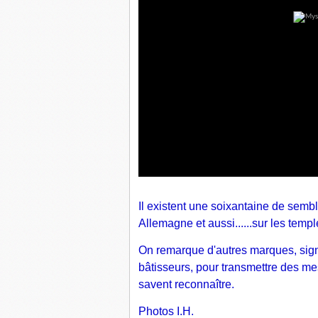
Il existent une soixantaine de semb
Allemagne et aussi......sur les temp
On remarque d'autres marques, sig
bâtisseurs, pour transmettre des me
savent reconnaître.
Photos I.H.