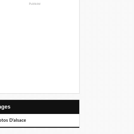
Publicité
Pages
otos D'alsace