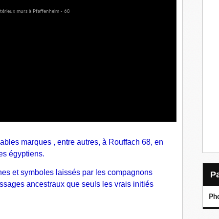
lables marques , entre autres, à Rouffach 68, en
les égyptiens.
nes et symboles laissés par les compagnons
ssages ancestraux que seuls les vrais initiés
Ph