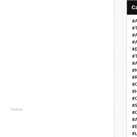
#
#
#
#
#
#
#
#
#
#
#
#
#S
Publicité
#
#
#
#L