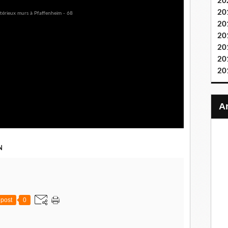
20
20
20
20
20
20
20
N
post
0