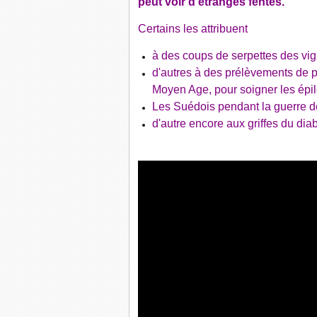
peut voir d'étranges fentes.
Certains les attribuent
à des coups de serpettes des vig
d'autres à des prélèvements de p
Moyen Age, pour soigner les épil
Les Suédois pendant la guerre de
d'autre encore aux griffes du diabl