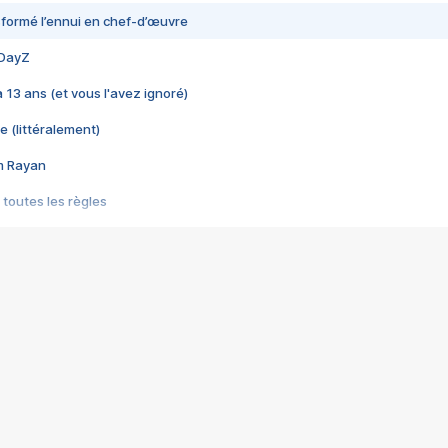
nsformé l’ennui en chef-d’œuvre
 DayZ
 a 13 ans (et vous l'avez ignoré)
e (littéralement)
im Rayan
 toutes les règles
s les jeux vidéo
us choquant de Rockstar ? - Le scandale BULLY
e plus moche de Steam
du RÊVE tourne au CAUCHEMAR
pendant 8 heures
it… à tort