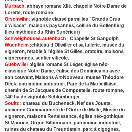
Murbach
,
abbaye romane XIIè, chapelle Notre Dame de
Lorette, route romane.
Orschwihr
: vignoble classé parmi les "Grands Crus
d'Alsace", maisons paysannes, colline du Bollenberg
(lieu mythique du Rhin Supérieur)
Schweigho
use/Lautenbach
: Chapelle St Gangolph
Wuenheim
:
château d'Ollwiller et sa tuilerie, musée du
vigneron, retable à l'église St Gilles, oratoire, maisons
vigneronnes, sentier viticole.
Guebwille
r
:église romane St Léger, église néo-
classique Notre Dame, église des Dominicains avec
son couvent, Maisons Art-Nouveau, musée Théodore
Deck, patrimoine industriel, Parc de la Marseillaise,
chemin de St Jacques de Compostelle, route romane,
140 ha de vignoble Schlumberger.
Soultz
:
chateau du Bucheneck, Nef des Jouets,
ancienne Commanderie de l'Ordre de Malte, Musée du
vigneron, maisons Renaissance, église néo-gothique
St Maurice, Orgue Silbermann, patrimoine industriel,
ruines du chateau du Freundstein, parc à cigognes.