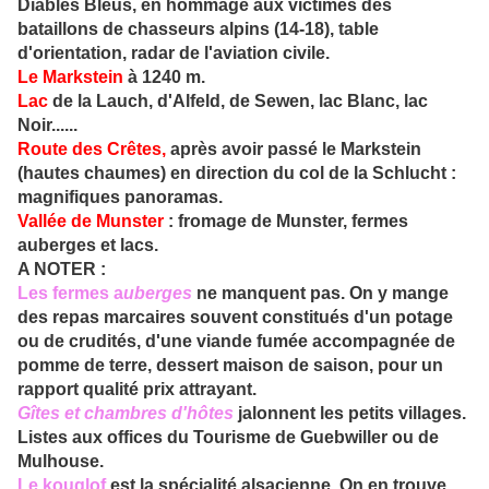
Diables Bleus, en hommage aux victimes des
bataillons de chasseurs alpins (14-18), table
d'orientation, radar de l'aviation civile.
Le
Markstein
à 1240 m.
Lac
de la Lauch, d'Alfeld, de Sewen, lac Blanc, lac
Noir......
Route des
Crêtes
,
après avoir passé le Markstein
(hautes chaumes) en direction du col de la Schlucht :
magnifiques panoramas.
Vallée de
Munster
:
fromage de Munster, fermes
auberges et lacs.
A NOTER :
Les
fermes a
uberges
ne manquent pas. On y mange
des repas marcaires souvent constitués d'un potage
ou de crudités, d'une viande fumée accompagnée de
pomme de terre, dessert maison de saison, pour un
rapport qualité prix attrayant.
Gîtes
et chambres d'hôtes
jalonnent les petits villages.
Listes aux offices du Tourisme de Guebwiller ou de
Mulhouse.
L
e kouglof
est la spécialité alsacienne. On en trouve