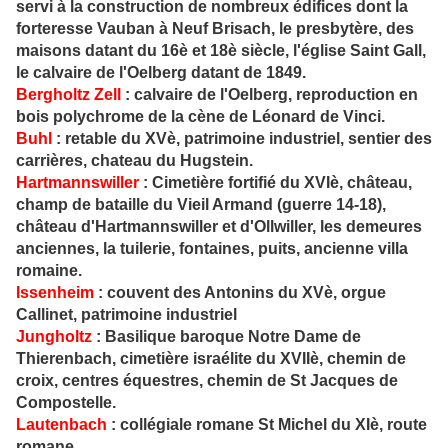
servi à la construction de nombreux édifices dont la
forteresse Vauban à Neuf Brisach, le presbytère, des
maisons datant du 16è et 18è siècle, l'église Saint Gall,
le calvaire de l'Oelberg datant de 1849.
Bergholtz
Zell
: calvaire de l'Oelberg, reproduction en
bois polychrome de la cène de Léonard de Vinci.
Buhl
: retable du XVè, patrimoine industriel, sentier des
carrières, chateau du Hugstein.
Hartmanns
willer
: Cimetière fortifié du XVIè, château,
champ de bataille du Vieil Armand (guerre 14-18),
château d'Hartmannswiller et d'Ollwiller, les demeures
anciennes, la tuilerie, fontaines, puits, ancienne villa
romaine.
Issenheim
: couvent des Antonins du XVè, orgue
Callinet, patrimoine industriel
Jungholtz
: Basilique baroque Notre Dame de
Thierenbach, cimetière israélite du XVIIè, chemin de
croix, centres équestres, chemin de St Jacques de
Compostelle.
Lautenbac
h
: collégiale romane St Michel du XIè, route
romane,