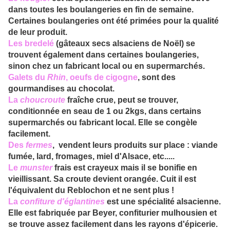
dans toutes les boulangeries en fin de semaine.
Certaines boulangeries ont été primées pour la qualité
de leur produit.
Les
bredelé
(gâteaux secs alsaciens de Noël) se
trouvent également dans certaines boulangeries,
sinon chez un fabricant local ou en supermarchés.
Galets du
Rhin
, oeufs de cigogne
, sont des
gourmandises au chocolat.
La
chouc
route
fraîche crue, peut se trouver,
conditionnée en seau de 1 ou 2kgs, dans certains
supermarchés ou fabricant local. Elle se congèle
facilement.
Des
ferme
s
, vendent leurs produits sur place : viande
fumée, lard, fromages, miel d'Alsace, etc.....
Le
munst
er
frais est crayeux mais il se bonifie en
vieillissant. Sa croute devient orangée. Cuit il est
l'équivalent du Reblochon et ne sent plus !
La
conf
iture d'églantines
est une spécialité alsacienne.
Elle est fabriquée par Beyer, confiturier mulhousien et
se trouve assez facilement dans les rayons d'épicerie.