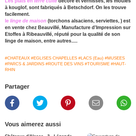
Les
plats en
terre cuite
décoré et vernissés, les moules
à kouglof, sont fabriqués à Betschdorf. On les trouve
facilement.
le
linge
de maison
(torchons alsaciens, serviettes, ) est
en vente chez Beauvillé, Manufacture d'Impression sur
Etoffes à Ribeauvillé, réputé pour la qualité de son
linge de maison, entre autres.....
#CHATEAUX
#EGLISES CHAPELLES
#LACS (Eau)
#MUSEES
#PARCS & JARDINS
#ROUTE DES VINS
#TOURISME
#HAUT-
RHIN
Partager
Vous aimerez aussi