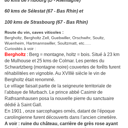
80 km
s de
Fribourg (D - Allemagne)
60 km
s de
Sélestat (67 - Bas Rhin) et
100 k
ms de
Strasbourg (67 - Bas Rhin)
Route du vin, caves viticoles :
Bergholtz, Bergholtz Zell, Guebwiller, Orschwihr, Soultz,
Wuenheim, Hartmannswiller, Soultzmatt, etc......
Curiosités à voir :
Bergholtz
: Berg = montagne, holtz = bois. Situé à 23 km
de Mulhouse et 25 kms de Colmar. Les pentes du
Schwartzberg (montagne noire) couvertes de forêts furent
réhabilitées en vignoble. Au XVIIIè siècle le vin de
Bergholtz était renommé.
Le village faisait partie de la seigneurie territoriale de
l'abbaye de Murbach. Le prince abbé Casimir de
Rathsamhausen posa la nouvelle pierre du sanctuaire
dédié à Saint Gall.
En 1901 , onze sarcophages ornés, datant de l'époque
carolingienne furent découverts dans l'ancien cimetière.
A voir : ruine du château, carrière de grès rose ayant