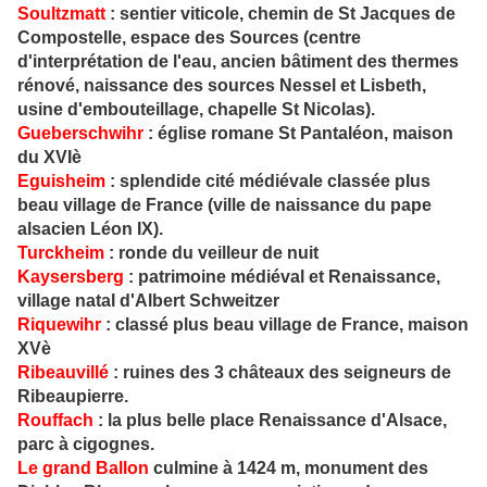
Soultzmat
t
:
sentier viticole, chemin de St Jacques de
Compostelle, espace des Sources (centre
d'interprétation de l'eau, ancien bâtiment des thermes
rénové, naissance des sources Nessel et Lisbeth,
usine d'embouteillage, chapelle St Nicolas).
Guebersch
wihr
:
église romane St Pantaléon, maison
du XVIè
Eguisheim
:
splendide cité médiévale classée plus
beau village de France (ville de naissance du pape
alsacien Léon IX).
Turckheim
:
ronde du veilleur de nuit
Kaysersbe
rg
:
patrimoine médiéval et Renaissance,
village natal d'Albert Schweitzer
Riquewihr
:
classé plus beau village de France, maison
XVè
Ribeauvil
lé
:
ruines des 3 châteaux des seigneurs de
Ribeaupierre.
Rouffach
:
la plus belle place Renaissance d'Alsace,
parc à cigognes.
Le
grand Bal
lon
culmine à 1424 m, monument des