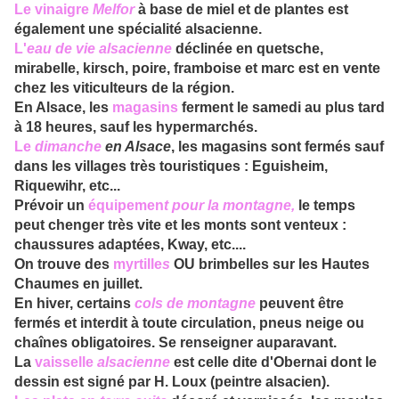
Le
vinaigre
Melfor
à base de miel et de plantes est
également une spécialité alsacienne.
L'
eau d
e vie alsacienne
déclinée en quetsche,
mirabelle, kirsch, poire, framboise et marc est en vente
chez les viticulteurs de la région.
En Alsace, les
magasins
ferment le samedi au plus tard
à 18 heures, sauf les hypermarchés.
Le
diman
che
en Alsace
, les magasins sont fermés sauf
dans les villages très touristiques : Eguisheim,
Riquewihr, etc...
Prévoir un
équipemen
t pour la montagne,
le temps
peut chenger très vite et les monts sont venteux :
chaussures adaptées, Kway, etc....
On trouve des
myrtille
s
OU brimbelles sur les Hautes
Chaumes en juillet.
En hiver, certains
cols
de montagne
peuvent être
fermés et interdit à toute circulation, pneus neige ou
chaînes obligatoires. Se renseigner auparavant.
La
vaisselle
alsacienne
est celle dite d'Obernai dont le
dessin est signé par H. Loux (peintre alsacien).