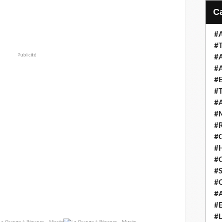
#
#
Publicité
#
#
#
#
#
#
#
#
#
#
#S
#
#
#
#L