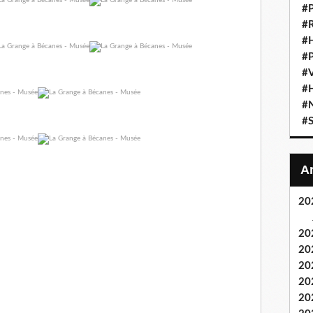
#
#
#
#P
#
#H
#
#S
20
20
20
20
20
20