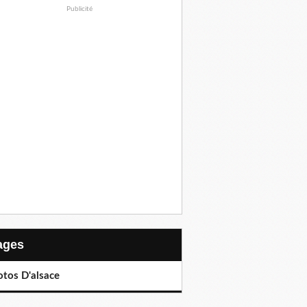
Publicité
Pages
otos D'alsace