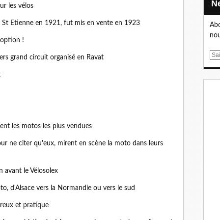
ur les vélos
 à St Etienne en 1921, fut mis en vente en 1923
Abo
nou
 option !
E
iers grand circuit organisé en Ravat
m
x
a
i
l
ent les motos les plus vendues
our ne citer qu'eux, mirent en scène la moto dans leurs
 avant le Vélosolex
to, d'Alsace vers la Normandie ou vers le sud
reux et pratique