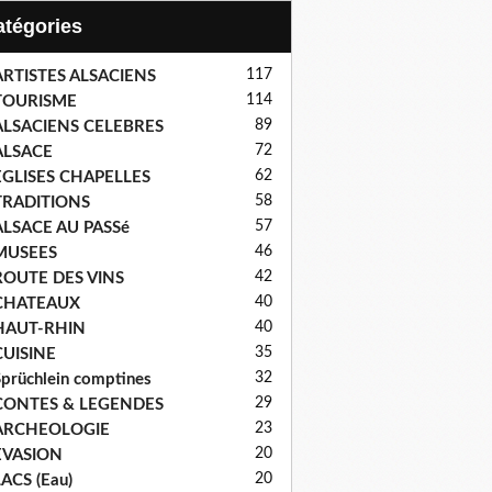
Catégories
117
ARTISTES ALSACIENS
114
TOURISME
89
ALSACIENS CELEBRES
72
ALSACE
62
EGLISES CHAPELLES
58
TRADITIONS
57
ALSACE AU PASSé
46
MUSEES
42
ROUTE DES VINS
40
CHATEAUX
40
HAUT-RHIN
35
CUISINE
32
prüchlein comptines
29
CONTES & LEGENDES
23
ARCHEOLOGIE
20
EVASION
20
ACS (Eau)