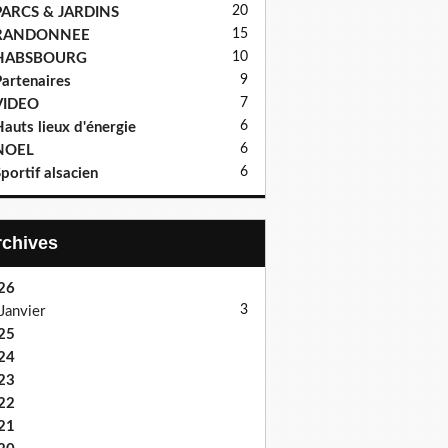
20
PARCS & JARDINS
15
RANDONNEE
10
HABSBOURG
9
artenaires
7
VIDEO
6
auts lieux d'énergie
6
NOEL
6
portif alsacien
Archives
26
3
Janvier
25
24
23
22
21