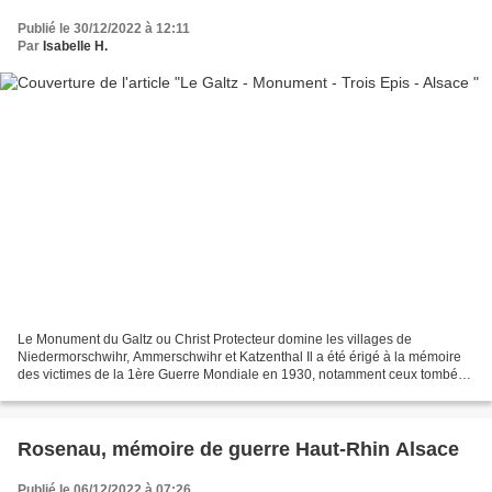
Publié le 30/12/2022 à 12:11
Par
Isabelle H.
Le Monument du Galtz ou Christ Protecteur domine les villages de
Niedermorschwihr, Ammerschwihr et Katzenthal Il a été érigé à la mémoire
des victimes de la 1ère Guerre Mondiale en 1930, notamment ceux tombés
sur les champs de bataille alsaciens Sur la...
Rosenau, mémoire de guerre Haut-Rhin Alsace
Publié le 06/12/2022 à 07:26