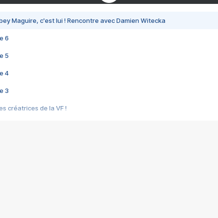
bey Maguire, c'est lui ! Rencontre avec Damien Witecka
e 6
e 5
e 4
e 3
s créatrices de la VF !
e 2
e 1
e Mektoub My Love arrive enfin ! Rencontre avec Shaïn Boumedine et Sal
i : après Toni en famille
elle réalise le bouleversant Dites lui que je l'aime
ais ! Rencontre autour de Vie privée de Rebecca Zlotowski