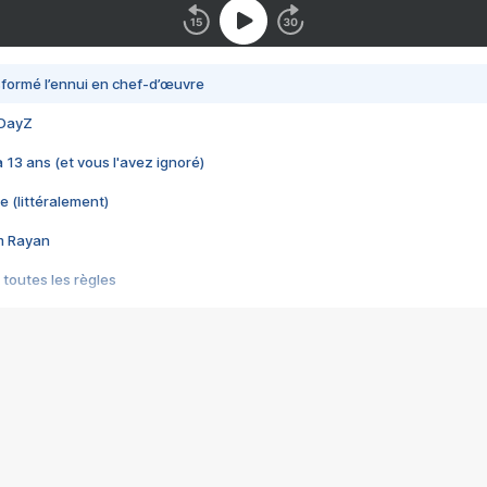
nsformé l’ennui en chef-d’œuvre
 DayZ
 a 13 ans (et vous l'avez ignoré)
e (littéralement)
im Rayan
 toutes les règles
s les jeux vidéo
us choquant de Rockstar ? - Le scandale BULLY
e plus moche de Steam
du RÊVE tourne au CAUCHEMAR
pendant 8 heures