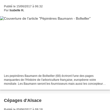
Publié le 15/06/2017 à 06:32
Par
Isabelle H.
Les pepinières Baumann de Bollwiller (68) écriront l'une des pages
marquantes de l'Histoire de l'arboriculture française, européene voire
mondiale. Les Baumann seront les fournisseurs mais aussi les concepteurs
de nombreux parcs dont Central Parc à New...
Cépages d'Alsace
Publié le 05/06/2017 à 09:18