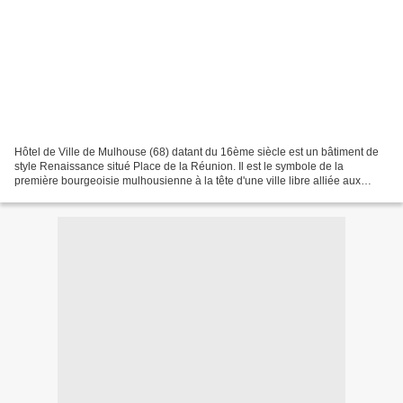
Hôtel de Ville de Mulhouse (68) datant du 16ème siècle est un bâtiment de
style Renaissance situé Place de la Réunion. Il est le symbole de la
première bourgeoisie mulhousienne à la tête d'une ville libre alliée aux
cantons suisses Montaigne lors de son...