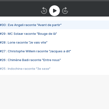
#30 : Eve Angeli raconte "Avant de partir"
#29 : MC Solaar raconte "Bouge de là"
28 : Lorie raconte "Je vais vite"
#27 : Christophe Willem raconte "Jacques a dit"
#26 : Chimène Badi raconte "Entre nous"
#25 : Indochine raconte "3e sexe"
#24 : Zaho raconte "C'est chelou"
#23 : Patrick Bruel raconte "Au café des délices"
#22 : Kyo raconte "Le chemin"
#21 : Nolwenn Leroy raconte "Cassé"