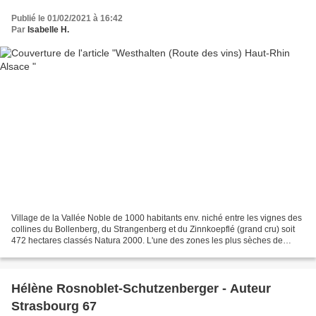
Publié le 01/02/2021 à 16:42
Par
Isabelle H.
Village de la Vallée Noble de 1000 habitants env. niché entre les vignes des
collines du Bollenberg, du Strangenberg et du Zinnkoepflé (grand cru) soit
472 hectares classés Natura 2000. L'une des zones les plus sèches de
France avec un vignoble culminant...
Hélène Rosnoblet-Schutzenberger - Auteur
Strasbourg 67