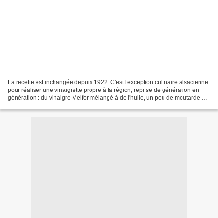
La recette est inchangée depuis 1922. C'est l'exception culinaire alsacienne
pour réaliser une vinaigrette propre à la région, reprise de génération en
génération : du vinaigre Melfor mélangé à de l'huile, un peu de moutarde et
quelques gouttes de Maggi....