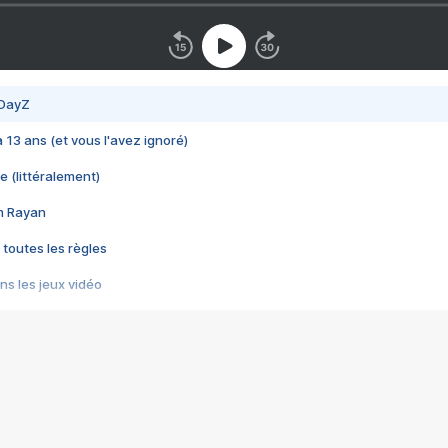
 DayZ
 a 13 ans (et vous l'avez ignoré)
e (littéralement)
im Rayan
 toutes les règles
s les jeux vidéo
us choquant de Rockstar ? - Le scandale BULLY
e plus moche de Steam
du RÊVE tourne au CAUCHEMAR
pendant 8 heures