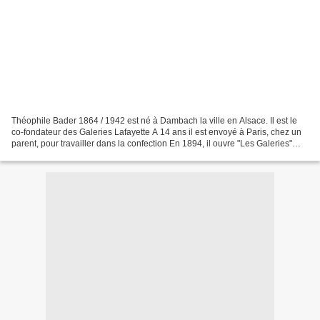
Théophile Bader 1864 / 1942 est né à Dambach la ville en Alsace. Il est le
co-fondateur des Galeries Lafayette A 14 ans il est envoyé à Paris, chez un
parent, pour travailler dans la confection En 1894, il ouvre "Les Galeries"
d'une surface de 70 m2 avec...