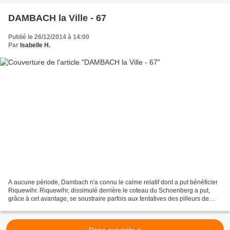
DAMBACH la Ville - 67
Publié le 26/12/2014 à 14:00
Par
Isabelle H.
A aucune période, Dambach n'a connu le calme relatif dont a put bénéficier
Riquewihr. Riquewihr, dissimulé derrière le coteau du Schoenberg a put,
grâce à cet avantage, se soustraire parfois aux tentatives des pilleurs de
grand chemin. Dambach, au contraire,...