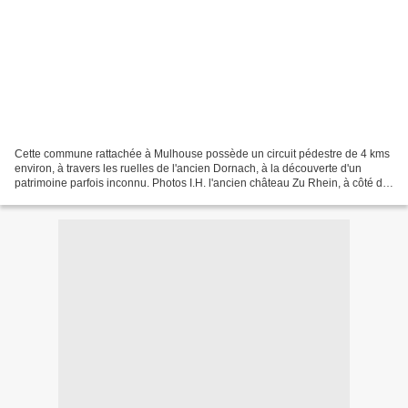
Cette commune rattachée à Mulhouse possède un circuit pédestre de 4 kms
environ, à travers les ruelles de l'ancien Dornach, à la découverte d'un
patrimoine parfois inconnu. Photos I.H. l'ancien château Zu Rhein, à côté de
l'église Dornach possède sa propre...