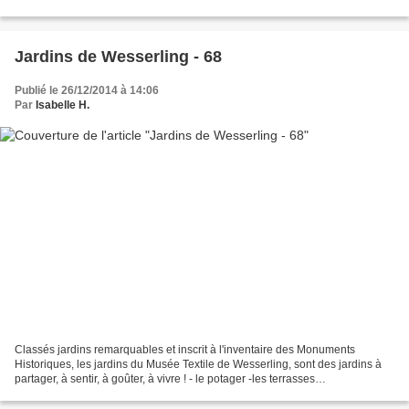
par les autorités impériales...
Jardins de Wesserling - 68
Publié le 26/12/2014 à 14:06
Par
Isabelle H.
Classés jardins remarquables et inscrit à l'inventaire des Monuments
Historiques, les jardins du Musée Textile de Wesserling, sont des jardins à
partager, à sentir, à goûter, à vivre ! - le potager -les terrasses
méditerannéennes - le jardin régulier...