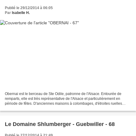
Publié le 29/12/2014 à 06:05
Par
Isabelle H.
Obernai est le berceau de Ste Odile, patronne de l'Alsace. Entourée de
remparts, elle est très représentative de l'Alsace et particulièrement en
période de fêtes. D'anciennes maisons à colombages, d'étroites ruelles
pavées, des magasins proposant des...
Le Domaine Shlumberger - Guebwiller - 68
Publié le 27/12/2014 à 21:49