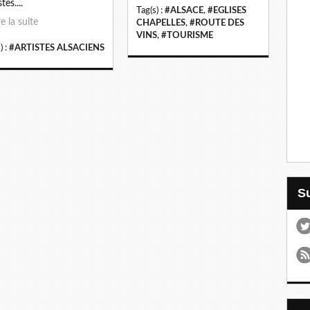
stes....
Tag(s) :
#ALSACE
,
#EGLISES
re la suite
CHAPELLES
,
#ROUTE DES
VINS
,
#TOURISME
) :
#ARTISTES ALSACIENS