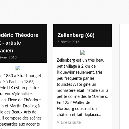
édéric Théodore
Zellenberg (68)
 - artiste
3 Février 2018
sacien
évrier 2018
Zellenberg est un très beau
petit village à 2 km de
Riquewihr seulement, très
n 1830 à Strasbourg et
peu fréquenté par les
dé à Paris en 1897,
touristes A l'origine un
éric LIX est un peintre
monastère était installé sur la
trateur régionaliste
petite colline dès le 10ème s.
cien. Elève de Théodore
En 1252 Walter de
in et Martin Drolling à
Horbourg construit un
ole des Beaux Arts de
château et fait déplacer...
s, il compose des scènes
Lire la suite
agnardes aux accents