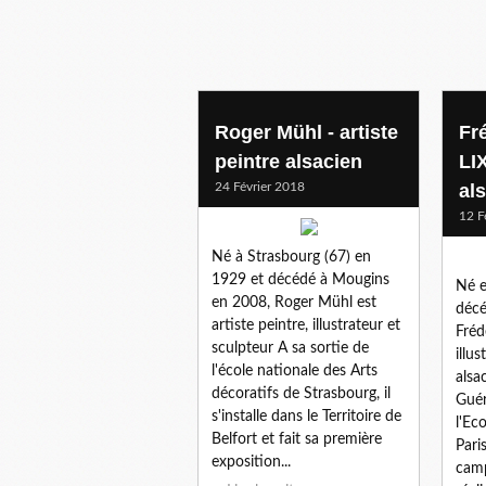
Roger Mühl - artiste
Fr
peintre alsacien
LIX
24 Février 2018
al
12 F
Né à Strasbourg (67) en
1929 et décédé à Mougins
Né e
en 2008, Roger Mühl est
décé
artiste peintre, illustrateur et
Fréd
sculpteur A sa sortie de
illus
l'école nationale des Arts
alsa
décoratifs de Strasbourg, il
Guér
s'installe dans le Territoire de
l'Ec
Belfort et fait sa première
Pari
exposition...
camp