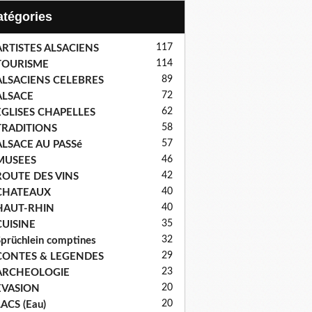
Catégories
117
ARTISTES ALSACIENS
114
TOURISME
89
ALSACIENS CELEBRES
72
ALSACE
62
EGLISES CHAPELLES
58
TRADITIONS
57
ALSACE AU PASSé
46
MUSEES
42
ROUTE DES VINS
40
CHATEAUX
40
HAUT-RHIN
35
CUISINE
32
prüchlein comptines
29
CONTES & LEGENDES
23
ARCHEOLOGIE
20
EVASION
20
ACS (Eau)