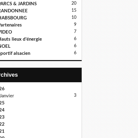
20
PARCS & JARDINS
15
RANDONNEE
10
HABSBOURG
9
artenaires
7
VIDEO
6
auts lieux d'énergie
6
NOEL
6
portif alsacien
Archives
26
3
Janvier
25
24
23
22
21