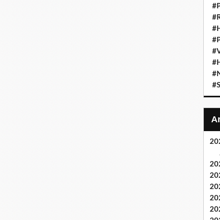
#
#
#
#P
#
#H
#
#S
20
20
20
20
20
20