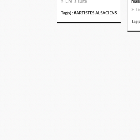
Lire la suite
réali
Li
Tag(s) :
#ARTISTES ALSACIENS
Tag(s