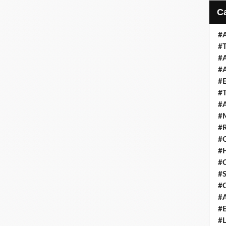
#
#
#
#
#
#
#
#
#
#
#
#
#S
#
#
#
#L