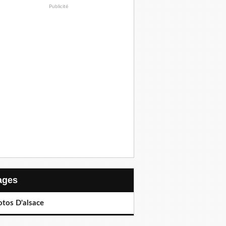
Publicité
Pages
otos D'alsace