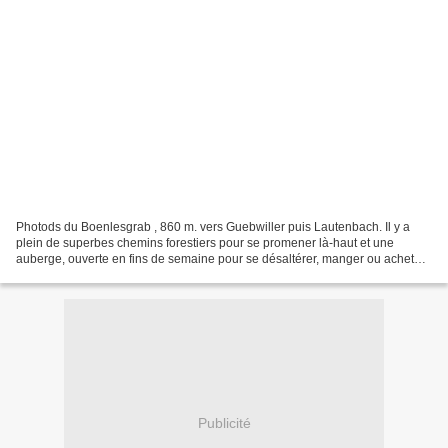
Photods du Boenlesgrab , 860 m. vers Guebwiller puis Lautenbach. Il y a
plein de superbes chemins forestiers pour se promener là-haut et une
auberge, ouverte en fins de semaine pour se désaltérer, manger ou acheter
des produits fermiers locaux. A travers...
Publicité