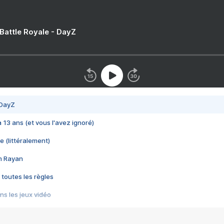
 Battle Royale - DayZ
 DayZ
 a 13 ans (et vous l'avez ignoré)
e (littéralement)
im Rayan
 toutes les règles
s les jeux vidéo
us choquant de Rockstar ? - Le scandale BULLY