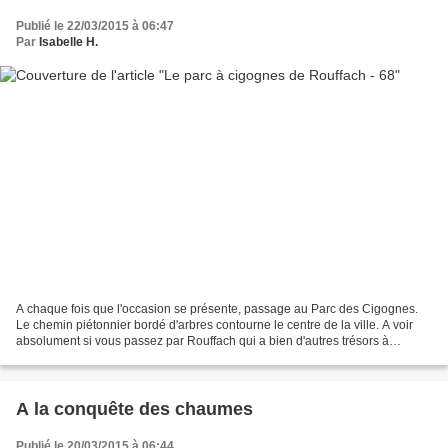
Publié le 22/03/2015 à 06:47
Par
Isabelle H.
A chaque fois que l'occasion se présente, passage au Parc des Cigognes.
Le chemin piétonnier bordé d'arbres contourne le centre de la ville. A voir
absolument si vous passez par Rouffach qui a bien d'autres trésors à
admirer comme la tour des sorcières,...
A la conquête des chaumes
Publié le 20/03/2015 à 06:44