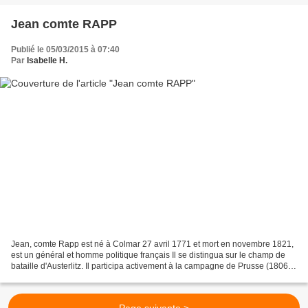
Jean comte RAPP
Publié le 05/03/2015 à 07:40
Par
Isabelle H.
Jean, comte Rapp est né à Colmar 27 avril 1771 et mort en novembre 1821,
est un général et homme politique français Il se distingua sur le champ de
bataille d'Austerlitz. Il participa activement à la campagne de Prusse (1806)
et de Pologne (1807) Il sauva...