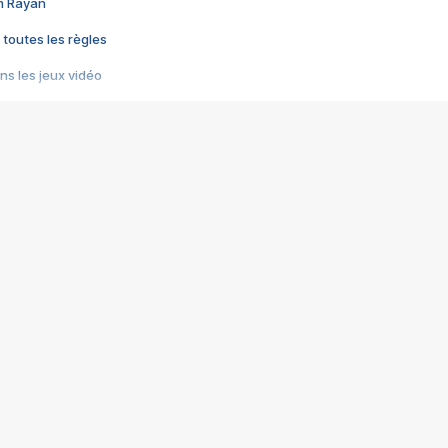
im Rayan
 toutes les règles
s les jeux vidéo
us choquant de Rockstar ? - Le scandale BULLY
e plus moche de Steam
du RÊVE tourne au CAUCHEMAR
pendant 8 heures
it… à tort
umiliés par un jeu vidéo
ire - Final Fantasy 8
ti un empire - Age of Empires
story DOFUS
tard, il crée l'un des pires jeux de tous les temps, MindsEye.