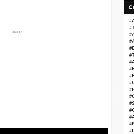
#
#
Publicité
#
#
#
#
#
#
#
#
#
#
#S
#
#
#
#L