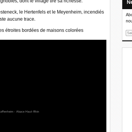
gnobles, dont le village tire sa richesse.
Presteneck, le Hertenfels et le Meyenheim, incendiés
Abo
este aucune trace.
nou
ues étroites bordées de maisons colorées
E
m
a
i
l