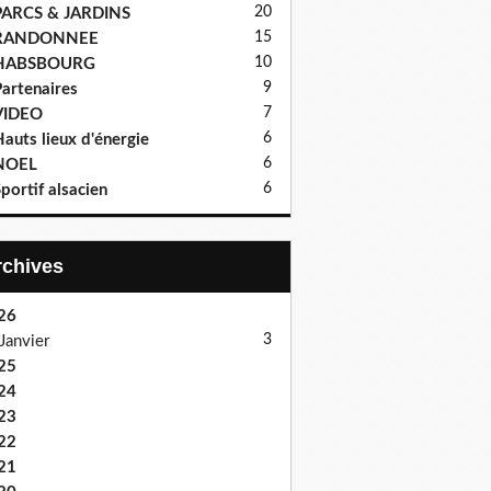
20
PARCS & JARDINS
15
RANDONNEE
10
HABSBOURG
9
artenaires
7
VIDEO
6
auts lieux d'énergie
6
NOEL
6
portif alsacien
Archives
26
3
Janvier
25
24
23
22
21