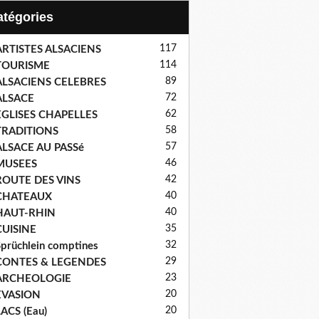
Catégories
117
ARTISTES ALSACIENS
114
TOURISME
89
ALSACIENS CELEBRES
72
ALSACE
62
EGLISES CHAPELLES
58
TRADITIONS
57
ALSACE AU PASSé
46
MUSEES
42
ROUTE DES VINS
40
CHATEAUX
40
HAUT-RHIN
35
CUISINE
32
prüchlein comptines
29
CONTES & LEGENDES
23
ARCHEOLOGIE
20
EVASION
20
ACS (Eau)