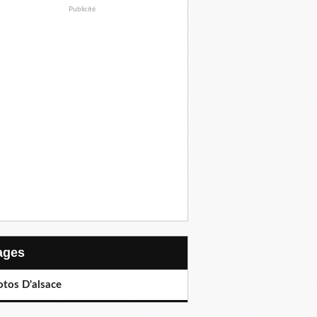
Publicité
Pages
otos D'alsace