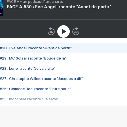
FACE A - un podcast Purecharts
FACE A #30 : Eve Angeli raconte "Avant de partir"
#30 : Eve Angeli raconte "Avant de partir"
#29 : MC Solaar raconte "Bouge de là"
28 : Lorie raconte "Je vais vite"
#27 : Christophe Willem raconte "Jacques a dit"
#26 : Chimène Badi raconte "Entre nous"
#25 : Indochine raconte "3e sexe"
#24 : Zaho raconte "C'est chelou"
#23 : Patrick Bruel raconte "Au café des délices"