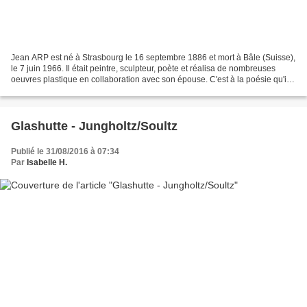
Jean ARP est né à Strasbourg le 16 septembre 1886 et mort à Bâle (Suisse),
le 7 juin 1966. Il était peintre, sculpteur, poète et réalisa de nombreuses
oeuvres plastique en collaboration avec son épouse. C'est à la poésie qu'il
se consacra en premier....
Glashutte - Jungholtz/Soultz
Publié le 31/08/2016 à 07:34
Par
Isabelle H.