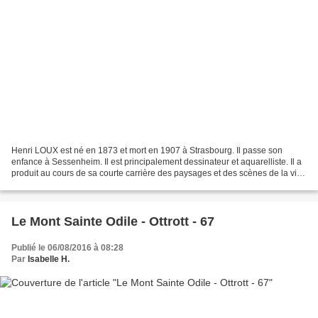
Henri LOUX est né en 1873 et mort en 1907 à Strasbourg. Il passe son
enfance à Sessenheim. Il est principalement dessinateur et aquarelliste. Il a
produit au cours de sa courte carrière des paysages et des scènes de la vie
paysanne, témoignant d'une Alsace...
Le Mont Sainte Odile - Ottrott - 67
Publié le 06/08/2016 à 08:28
Par
Isabelle H.