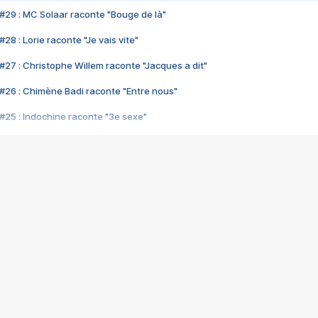
#29 : MC Solaar raconte "Bouge de là"
28 : Lorie raconte "Je vais vite"
#27 : Christophe Willem raconte "Jacques a dit"
#26 : Chimène Badi raconte "Entre nous"
#25 : Indochine raconte "3e sexe"
#24 : Zaho raconte "C'est chelou"
#23 : Patrick Bruel raconte "Au café des délices"
#22 : Kyo raconte "Le chemin"
#21 : Nolwenn Leroy raconte "Cassé"
#20 : Patrick Hernandez raconte "Born to be alive"
#19 : Lorie raconte "Près de moi"
#18 : Michael Jones raconte "A nos actes manqués" (avec Jean-Jacque