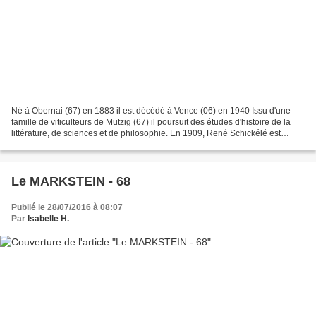
Né à Obernai (67) en 1883 il est décédé à Vence (06) en 1940 Issu d'une
famille de viticulteurs de Mutzig (67) il poursuit des études d'histoire de la
littérature, de sciences et de philosophie. En 1909, René Schickélé est
journaliste à Paris Après la...
Le MARKSTEIN - 68
Publié le 28/07/2016 à 08:07
Par
Isabelle H.