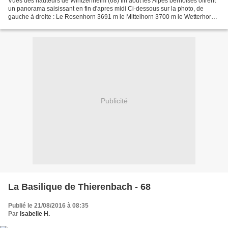
Vues des hauteurs de Wintzenheim (68) fin août les Alpes bernoises offrent
un panorama saisissant en fin d'apres midi Ci-dessous sur la photo, de
gauche à droite : Le Rosenhorn 3691 m le Mittelhorn 3700 m le Wetterhorn
3701 m le Schreckhorn 4078 m Le...
Publicité
La Basilique de Thierenbach - 68
Publié le 21/08/2016 à 08:35
Par
Isabelle H.