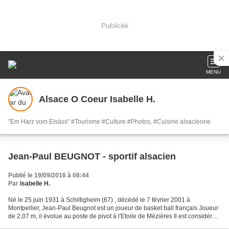
Publicité
MENU
Alsace O Coeur Isabelle H.
"Em Harz vom Elsàss" #Tourisme #Culture #Photos, #Cuisine alsacienne
Jean-Paul BEUGNOT - sportif alsacien
Publié le 19/09/2016 à 08:44
Par
Isabelle H.
Né le 25 juin 1931 à Schiltigheim (67) , décédé le 7 février 2001 à
Montpellier, Jean-Paul Beugnot est un joueur de basket ball français Joueur
de 2,07 m, il évolue au poste de pivot à l'Etoile de Mézières Il est considéré
comme l'un des plus grands joueurs...