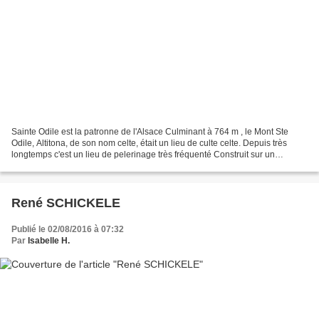
Sainte Odile est la patronne de l'Alsace Culminant à 764 m , le Mont Ste
Odile, Altitona, de son nom celte, était un lieu de culte celte. Depuis très
longtemps c'est un lieu de pelerinage très fréquenté Construit sur un
promontoire rocheux, la vue est...
René SCHICKELE
Publié le 02/08/2016 à 07:32
Par
Isabelle H.