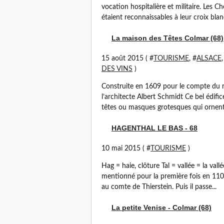
vocation hospitalière et militaire. Les C
étaient reconnaissables à leur croix blan
La maison des Têtes Colmar (68)
15 août 2015 ( #
TOURISME
, #
ALSACE
,
DES VINS
)
Construite en 1609 pour le compte du m
l’architecte Albert Schmidt Ce bel édifi
têtes ou masques grotesques qui ornent 
HAGENTHAL LE BAS - 68
10 mai 2015 ( #
TOURISME
)
Hag = haie, clôture Tal = vallée = la val
mentionné pour la première fois en 1105. À
au comte de Thierstein. Puis il passe...
La petite Venise - Colmar (68)