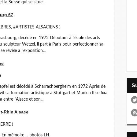
t la Suisse qui se situe...
ourg 67
EBRES
, #
ARTISTES ALSACIENS
)
trasbourg, décédé en 1972 Débutant à l'école des arts
u sculpteur Wetzel, il part à Paris pour perfectionner sa
e révèle à l'exposition...
re
)
aepfel est décédé à Scharrachbergheim en 1972 Après de
it sa formation artistique à Stuttgart et Munich Il se fixa
entre l'Alsace et son...
t-Rhin Alsace
UERRE
)
 En mémoire ... photos I.H.