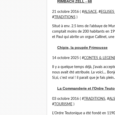
RIMBACH ZELL - 68
21 octobre 2016 ( #
ALSACE
, #
EGLISES
#
TRADITIONS
)
Situé à env. 2.5 kms de l'abbaye de Murb
comptait moins de 200 habitants en 1990
et Paul qui abrite un orgue Callinet, une 
Chipie, la poupée Frimousse
14 octobre 2025 ( #
CONTES & LEGEN
Il y a quelque temps déjà, j'avais accep
nous avait été attribuée. La voici.... Bo
Si,si, c'est vrai ! il parait que je fais plein..
La Commanderie et l'Ordre Teuto
03 octobre 2016 ( #
TRADITIONS
, #
AL
#
TOURISME
)
L'Ordre Teutonique a été fondé en 1190 à