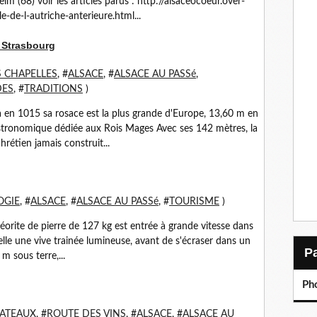
eim (68) voir les articles parus : http://alsaceocoeur.over-
de-l-autriche-anterieure.html...
e Strasbourg
S CHAPELLES
, #
ALSACE
, #
ALSACE AU PASSé
,
DES
, #
TRADITIONS
)
a en 1015 sa rosace est la plus grande d'Europe, 13,60 m en
astronomique dédiée aux Rois Mages Avec ses 142 mètres, la
rétien jamais construit...
OGIE
, #
ALSACE
, #
ALSACE AU PASSé
, #
TOURISME
)
rite de pierre de 127 kg est entrée à grande vitesse dans
 elle une vive trainée lumineuse, avant de s'écraser dans un
m sous terre,...
Ph
ATEAUX
, #
ROUTE DES VINS
, #
ALSACE
, #
ALSACE AU