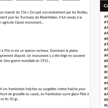
 un manoir du 15è s Occupé successivement par les Andlau,
#
orf puis les Truchsess de Rheinfelden, il fut vendu à la
#
n agricole Classé monument...
#
#
#
#
#
d à 956 m est un éperon rocheux. Dominant la plaine
#
âprement disputé. Un monument y a été érigé en souvenir
la 1ère guerre mondiale en 1915...
#
#
#
#
#S
#
4 cm framboises fraîches ou surgelées crème fraîche pour
fiture de groseille ou cassis, ou framboises sucre glace Pâte à
#
e fin 50 gr...
#
#L