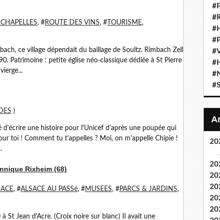
#
#
 CHAPELLES
, #
ROUTE DES VINS
, #
TOURISME
,
#
#P
ach, ce village dépendait du baillage de Soultz. Rimbach Zell
#
. Patrimoine : petite église néo-classique dédiée à St Pierre
#H
vierge...
#
#S
DES
)
té d'écrire une histoire pour l'Unicef d'après une poupée qui
njour toi ! Comment tu t'appelles ? Moi, on m'appelle Chipie !
20
.
20
nnique Rixheim (68)
20
20
SACE
, #
ALSACE AU PASSé
, #
MUSEES
, #
PARCS & JARDINS
,
20
20
 St Jean d'Acre. (Croix noire sur blanc) Il avait une