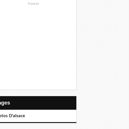
Publicité
Pages
otos D'alsace