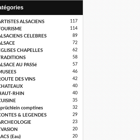
Catégories
117
ARTISTES ALSACIENS
114
TOURISME
89
ALSACIENS CELEBRES
72
ALSACE
62
EGLISES CHAPELLES
58
TRADITIONS
57
ALSACE AU PASSé
46
MUSEES
42
ROUTE DES VINS
40
CHATEAUX
40
HAUT-RHIN
35
CUISINE
32
prüchlein comptines
29
CONTES & LEGENDES
23
ARCHEOLOGIE
20
EVASION
20
ACS (Eau)