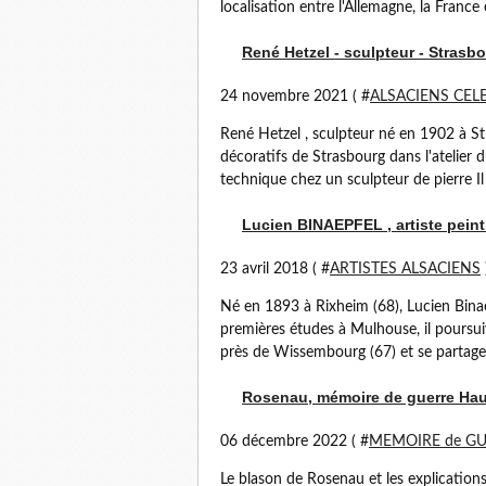
localisation entre l'Allemagne, la France e
René Hetzel - sculpteur - Strasb
24 novembre 2021 ( #
ALSACIENS CEL
René Hetzel , sculpteur né en 1902 à S
décoratifs de Strasbourg dans l'atelier d
technique chez un sculpteur de pierre Il s
Lucien BINAEPFEL , artiste peint
23 avril 2018 ( #
ARTISTES ALSACIENS
Né en 1893 à Rixheim (68), Lucien Bin
premières études à Mulhouse, il poursuiv
près de Wissembourg (67) et se partagea 
Rosenau, mémoire de guerre Hau
06 décembre 2022 ( #
MEMOIRE de G
Le blason de Rosenau et les explications