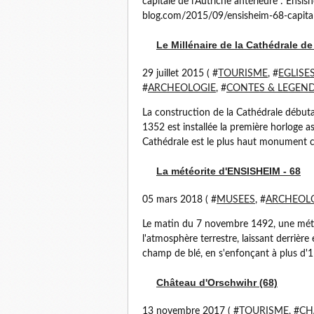
capitale de l'Autriche antérieure : Ensish
blog.com/2015/09/ensisheim-68-capitale-
Le Millénaire de la Cathédrale d
29 juillet 2015 ( #
TOURISME
, #
EGLISE
#
ARCHEOLOGIE
, #
CONTES & LEGEN
La construction de la Cathédrale début
1352 est installée la première horloge 
Cathédrale est le plus haut monument ch
La météorite d'ENSISHEIM - 68
05 mars 2018 ( #
MUSEES
, #
ARCHEOL
Le matin du 7 novembre 1492, une météo
l'atmosphère terrestre, laissant derrière
champ de blé, en s'enfonçant à plus d'1 
Château d'Orschwihr (68)
13 novembre 2017 ( #
TOURISME
, #
CH