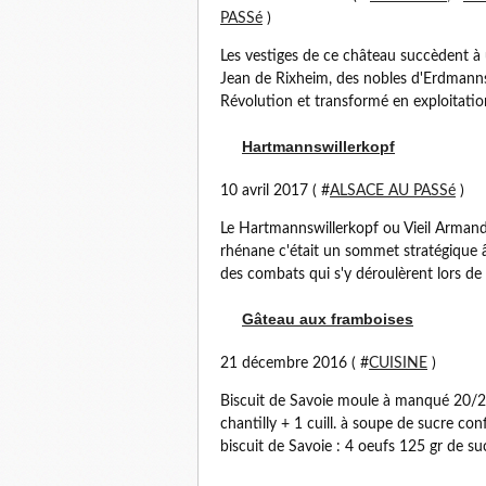
PASSé
)
Les vestiges de ce château succèdent à
Jean de Rixheim, des nobles d'Erdmannsd
Révolution et transformé en exploitatio
Hartmannswillerkopf
10 avril 2017 ( #
ALSACE AU PASSé
)
Le Hartmannswillerkopf ou Vieil Arman
rhénane c'était un sommet stratégique 
des combats qui s'y déroulèrent lors de 
Gâteau aux framboises
21 décembre 2016 ( #
CUISINE
)
Biscuit de Savoie moule à manqué 20/2
chantilly + 1 cuill. à soupe de sucre con
biscuit de Savoie : 4 oeufs 125 gr de sucr