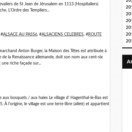
20
hevaliers de St Jean de Jérusalem en 1113 (Hospitaliers)
20
che. L'Ordre des Templiers...
20
20
20
20
 #
ALSACE AU PASSé
, #
ALSACIENS CELEBRES
, #
ROUTE
20
archand Anton Burger, la Maison des Têtes est attribuée à
ce de la Renaissance allemande, doit son nom aux cent-six
une riche façade sur...
lée aux bosquets / aux haies Le village d' Hagenthal-le-Bas est
 l'origine, le village est une terre libre (allett) et appartient