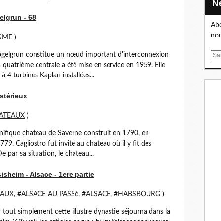
elgrun - 68
Abo
nou
SME
)
 Vogelgrun constitue un nœud important d'interconnexion
E
La quatrième centrale a été mise en service en 1959. Elle
m
4 turbines Kaplan installées...
a
i
stérieux
l
ATEAUX
)
nifique chateau de Saverne construit en 1790, en
79. Cagliostro fut invité au chateau où il y fit des
e par sa situation, le chateau...
sheim - Alsace - 1ere partie
EAUX
, #
ALSACE AU PASSé
, #
ALSACE
, #
HABSBOURG
)
 tout simplement cette illustre dynastie séjourna dans la