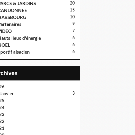
20
PARCS & JARDINS
15
RANDONNEE
10
HABSBOURG
9
artenaires
7
VIDEO
6
auts lieux d'énergie
6
NOEL
6
portif alsacien
Archives
26
3
Janvier
25
24
23
22
21